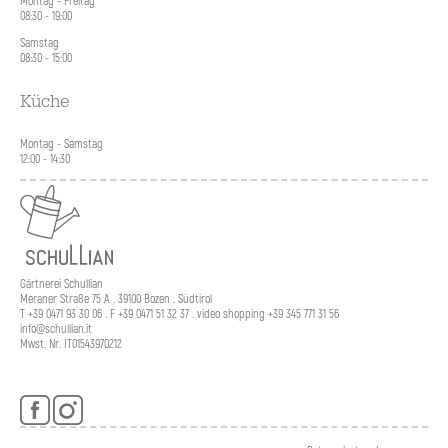
Montag - Freitag
08:30 - 19:00
Samstag
08:30 - 15:00
Küche
Montag - Samstag
12:00 - 14:30
Gärtnerei Schullian
Meraner Straße 75 A . 39100 Bozen . Südtirol
T +39 0471 93 30 06 . F +39 0471 51 32 37 . video shopping +39 345 771 31 56
info@schullian.it
Mwst. Nr. IT01543970212
Navigation