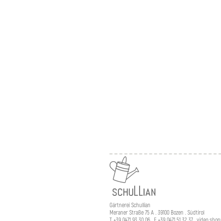
Gärtnerei Schullian
Meraner Straße 75 A . 39100 Bozen . Südtirol
T +39 0471 93 30 06 . F +39 0471 51 32 37 . video sho