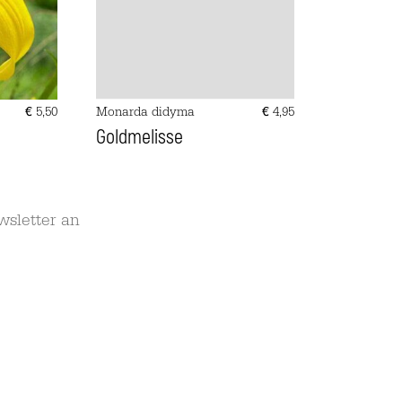
€
5,50
Monarda didyma
€
4,95
Goldmelisse
wsletter an