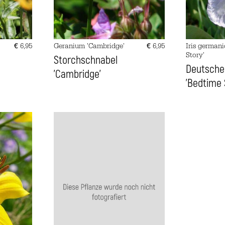
€
6,95
Geranium 'Cambridge'
€
6,95
Iris german
Story'
Storchschnabel
Deutsche 
'Cambridge'
'Bedtime 