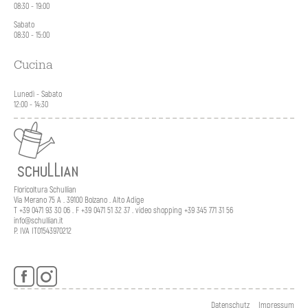
08:30 - 19:00
Sabato
08:30 - 15:00
Cucina
Lunedì - Sabato
12:00 - 14:30
Floricoltura Schullian
Via Merano 75 A . 39100 Bolzano . Alto Adige
T +39 0471 93 30 06 . F +39 0471 51 32 37 . video shopping +39 345 771 31 56
info@schullian.it
P. IVA IT01543970212
Salta
Datenschutz
Impressum
la